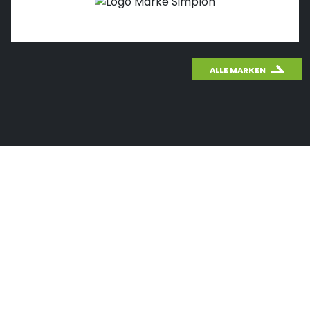
ALLE MARKEN
WICHTIGES THEMA: CO
2
Wusstest du schon, wie effektiv das
Fahrradfahren für unsere Umwelt ist?
Mit unserem CO
-Rechner kannst du einfach und
2
schnell den CO
-Ausstoß deines Autos berechnen
2
und mit dem Fahrradfahren vergleichen.